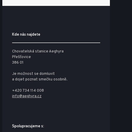
Kde nás najdete
Chovatelská stanice Aeghyra
Přešťovice
386 01
Je možnost se domluvit
a dojet poznat smečku osobně.
+420 734 114 008
info@aeghyra.cz
Spolupracujeme s: