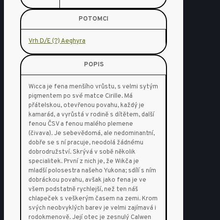
POTOMCI
Vrh D/E (?) Aeghyra
POPIS
Wicca je fena menšího vrůstu, s velmi sytým
pigmentem po své matce Cirille. Má
přátelskou, otevřenou povahu, každý je
kamarád, a vyrůstá v rodině s dítětem, další
fenou ČSV a fenou malého plemene
(čivava). Je sebevědomá, ale nedominantní,
dobře se s ní pracuje, neodolá žádnému
dobrodružství. Skrývá v sobě několik
specialitek. První z nich je, že Wikča je
mladší polosestra našeho Yukona; sdílí s ním
dobráckou povahu, avšak jako fena je ve
všem podstatně rychlejší, než ten náš
chlapeček s veškerým časem na zemi. Krom
svých neobvyklých barev je velmi zajímavá i
rodokmenově. Její otec je zesnulý Calwen