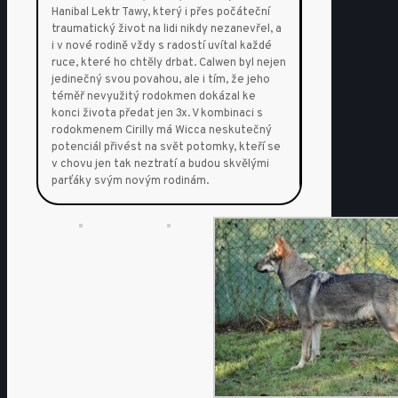
Hanibal Lektr Tawy, který i přes počáteční
traumatický život na lidi nikdy nezanevřel, a
i v nové rodině vždy s radostí uvítal každé
ruce, které ho chtěly drbat. Calwen byl nejen
jedinečný svou povahou, ale i tím, že jeho
téměř nevyužitý rodokmen dokázal ke
konci života předat jen 3x. V kombinaci s
rodokmenem Cirilly má Wicca neskutečný
potenciál přivést na svět potomky, kteří se
v chovu jen tak neztratí a budou skvělými
parťáky svým novým rodinám.