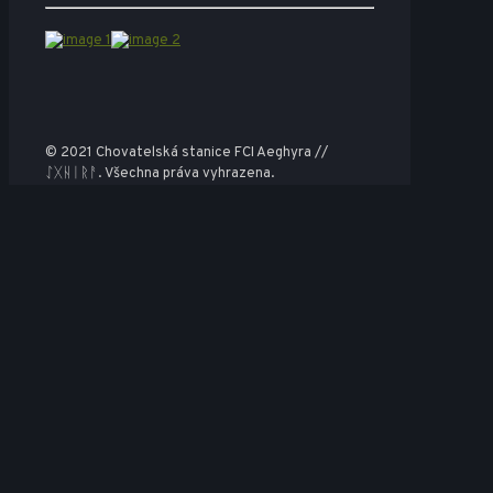
© 2021 Chovatelská stanice FCI Aeghyra //
ᛇᚷᚺᛁᚱᚨ. Všechna práva vyhrazena.