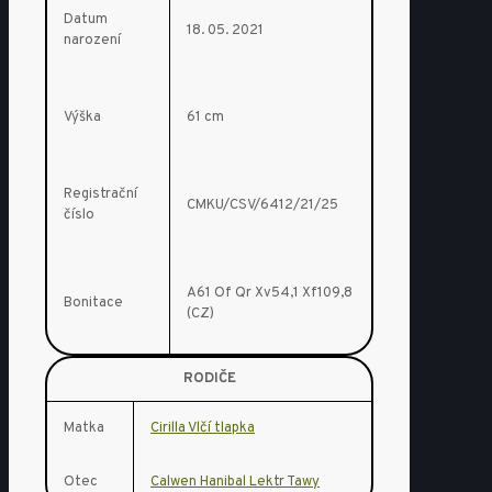
Datum
18. 05. 2021
narození
Výška
61 cm
Registrační
CMKU/CSV/6412/21/25
číslo
A61
Of
Qr
Xv54,1 Xf109,8
Bonitace
(CZ)
RODIČE
Matka
Cirilla Vlčí tlapka
Otec
Calwen Hanibal Lektr Tawy