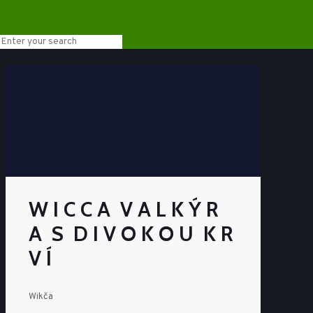
W I C C A V A L K Ý R
A S D I V O K O U K R
V Í
Wikča