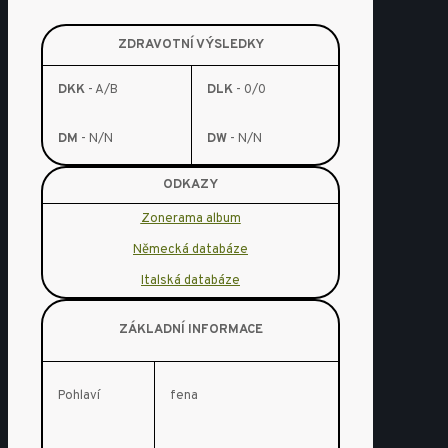
ZDRAVOTNÍ VÝSLEDKY
DKK
- A/B
DLK
- 0/0
DM
- N/N
DW
- N/N
ODKAZY
Zonerama album
Německá databáze
Italská databáze
ZÁKLADNÍ INFORMACE
Pohlaví
fena